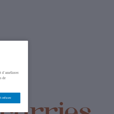
nt d’améliorer
s de
t refuser