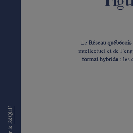
Fig
Le
Réseau québécois 
intellectuel et de l’e
format hybride
: les 
RéQEF