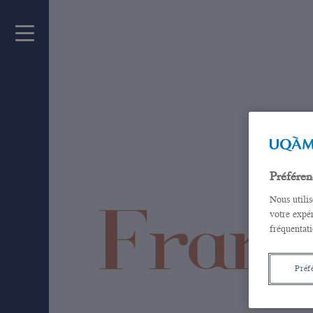
Préféren
Nous utili
votre expér
fréquentati
Préf